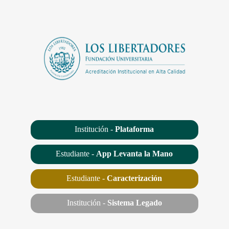
Institución -
Plataforma
Estudiante -
App Levanta la Mano
Estudiante -
Caracterización
Institución -
Sistema Legado